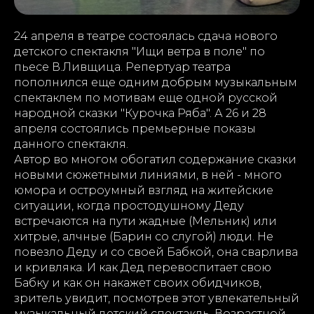
24 апреля в театре состоялась сдача нового
детского спектакля "Ищи ветра в поле" по
пьесе В.Ливщица. Репертуар театра
пополнился еще одним добрым музыкальным
спектаклем по мотивам еще одной русской
народной сказки "Курочка Ряба". А 26 и 28
апреля состоялись премьерные показы
данного спектакля.
Автор во многом обогатил содержание сказки
новыми сюжетными линиями, в ней - много
юмора и остроумный взгляд на житейские
ситуации, когда простодушному Деду
встречаются на пути жадные (Мельник) или
хитрые, алчные (Барин со слугой) люди. Не
повезло Деду и со своей Бабкой, она сварлива
и кривляка. И как Дед перевоспитает свою
Бабку и как он накажет своих обидчиков,
зритель увидит, посмотрев этот увлекательный
музыкальный детский спектакль. Возрастной