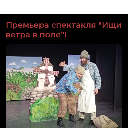
Новости Горномарийского драматического
театра
Премьера спектакля "Ищи
ветра в поле"!