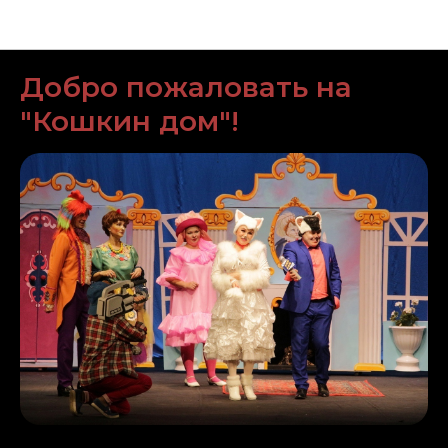
Новости Горномарийского драматического
театра
Добро пожаловать на
"Кошкин дом"!