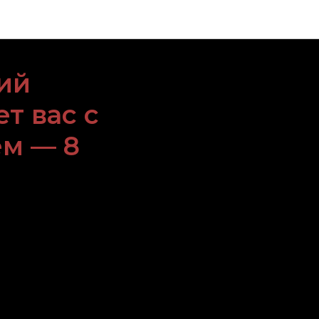
ий
т вас с
м — 8