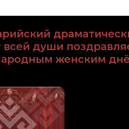
Новости Горномарийского драматического театра
арийский драматическ
т всей души поздравляе
ародным женским днё