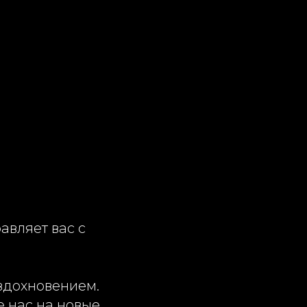
авляет вас с
вдохновением.
е нас на новые