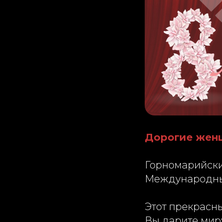
Дорогие жен
Горномарийски
Международны
Этот прекрасн
Вы дарите миру