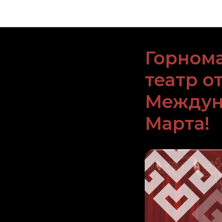
Горном
театр о
Междун
Марта!