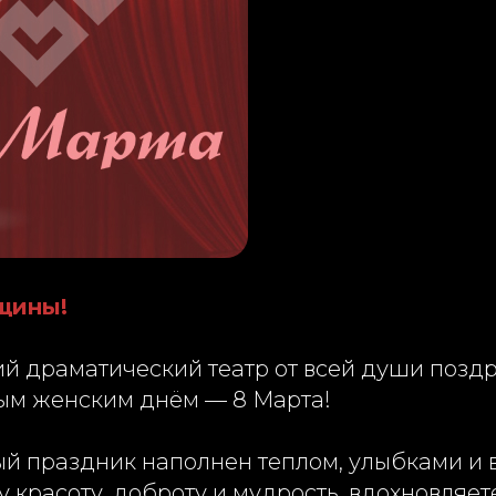
щины!
й драматический театр от всей души поздр
м женским днём — 8 Марта!
ый праздник наполнен теплом, улыбками и 
 красоту, доброту и мудрость, вдохновляет