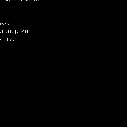
ью и
й энергии!
ятные